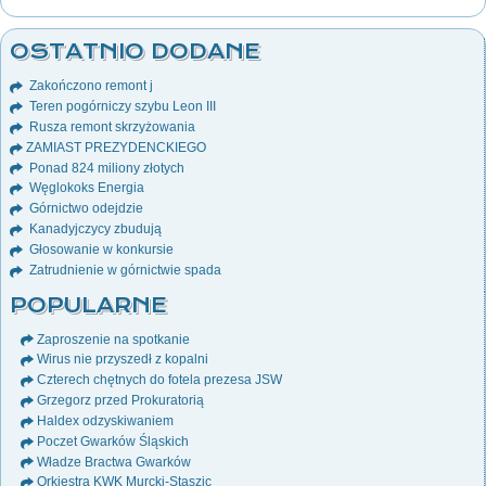
OSTATNIO DODANE
Zakończono remont j
Teren pogórniczy szybu Leon III
Rusza remont skrzyżowania
ZAMIAST PREZYDENCKIEGO
Ponad 824 miliony złotych
Węglokoks Energia
Górnictwo odejdzie
Kanadyjczycy zbudują
Głosowanie w konkursie
Zatrudnienie w górnictwie spada
POPULARNE
Zaproszenie na spotkanie
Wirus nie przyszedł z kopalni
Czterech chętnych do fotela prezesa JSW
Grzegorz przed Prokuratorią
Haldex odzyskiwaniem
Poczet Gwarków Śląskich
Władze Bractwa Gwarków
Orkiestra KWK Murcki-Staszic