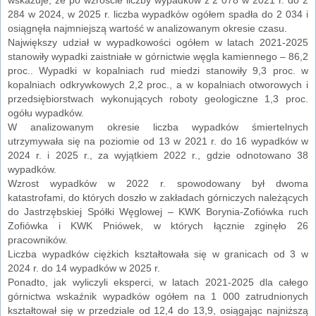
284 w 2024, w 2025 r. liczba wypadków ogółem spadła do 2 034 i
osiągnęła najmniejszą wartość w analizowanym okresie czasu.
Największy udział w wypadkowości ogółem w latach 2021-2025
stanowiły wypadki zaistniałe w górnictwie węgla kamiennego – 86,2
proc.. Wypadki w kopalniach rud miedzi stanowiły 9,3 proc. w
kopalniach odkrywkowych 2,2 proc., a w kopalniach otworowych i
przedsiębiorstwach wykonujących roboty geologiczne 1,3 proc.
ogółu wypadków.
W analizowanym okresie liczba wypadków śmiertelnych
utrzymywała się na poziomie od 13 w 2021 r. do 16 wypadków w
2024 r. i 2025 r., za wyjątkiem 2022 r., gdzie odnotowano 38
wypadków.
Wzrost wypadków w 2022 r. spowodowany był dwoma
katastrofami, do których doszło w zakładach górniczych należących
do Jastrzębskiej Spółki Węglowej – KWK Borynia-Zofiówka ruch
Zofiówka i KWK Pniówek, w których łącznie zginęło 26
pracowników.
Liczba wypadków ciężkich kształtowała się w granicach od 3 w
2024 r. do 14 wypadków w 2025 r.
Ponadto, jak wyliczyli eksperci, w latach 2021-2025 dla całego
górnictwa wskaźnik wypadków ogółem na 1 000 zatrudnionych
kształtował się w przedziale od 12,4 do 13,9, osiągając najniższą