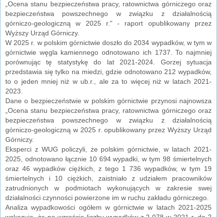
„Ocena stanu bezpieczeństwa pracy, ratownictwa górniczego oraz
bezpieczeństwa powszechnego w związku z działalnością
górniczo-geologiczną w 2025 r." - raport opublikowany przez
Wyższy Urząd Górniczy.
W 2025 r. w polskim górnictwie doszło do 2034 wypadków, w tym w
górnictwie węgla kamiennego odnotowano ich 1737. To najmniej
porównując tę statystykę do lat 2021-2024. Gorzej sytuacja
przedstawia się tylko na miedzi, gdzie odnotowano 212 wypadków,
to o jeden mniej niż w ub.r., ale za to więcej niż w latach 2021-
2023.
Dane o bezpieczeństwie w polskim górnictwie przynosi najnowsza
„Ocena stanu bezpieczeństwa pracy, ratownictwa górniczego oraz
bezpieczeństwa powszechnego w związku z działalnością
górniczo-geologiczną w 2025 r. opublikowany przez Wyższy Urząd
Górniczy.
Eksperci z WUG policzyli, że polskim górnictwie, w latach 2021-
2025, odnotowano łącznie 10 694 wypadki, w tym 98 śmiertelnych
oraz 46 wypadków ciężkich, z tego 1 736 wypadków, w tym 19
śmiertelnych i 10 ciężkich, zaistniało z udziałem pracowników
zatrudnionych w podmiotach wykonujących w zakresie swej
działalności czynności powierzone im w ruchu zakładu górniczego.
Analiza wypadkowości ogółem w górnictwie w latach 2021-2025
wskazuje, że po wzroście liczby wypadków z 2 078 w 2021 r. do 2