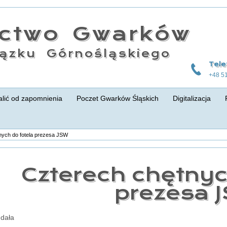
actwo Gwarków
ązku Górnośląskiego
Tele
+48 5
lić od zapomnienia
Poczet Gwarków Śląskich
Digitalizacja
nych do fotela prezesa JSW
Czterech chętnyc
prezesa 
udała