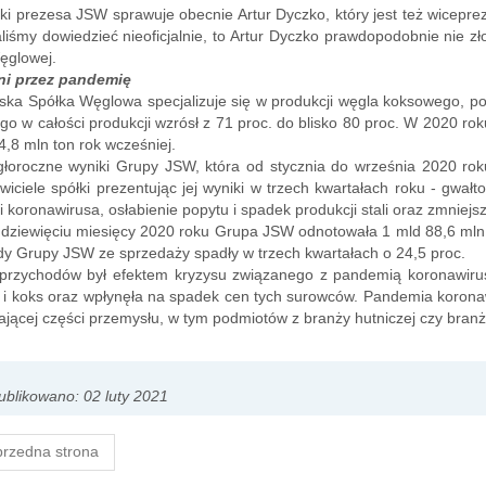
i prezesa JSW sprawuje obecnie Artur Dyczko, który jest też wicepre
aliśmy dowiedzieć nieoficjalnie, to Artur Dyczko prawdopodobnie nie 
ęglowej.
ni przez pandemię
ska Spółka Węglowa specjalizuje się w produkcji węgla koksowego, pot
o w całości produkcji wzrósł z 71 proc. do blisko 80 proc. W 2020 ro
,8 mln ton rok wcześniej.
łoroczne wyniki Grupy JSW, która od stycznia do września 2020 roku m
wiciele spółki prezentując jej wyniki w trzech kwartałach roku - gw
 koronawirusa, osłabienie popytu i spadek produkcji stali oraz zmniej
dziewięciu miesięcy 2020 roku Grupa JSW odnotowała 1 mld 88,6 mln zł
y Grupy JSW ze sprzedaży spadły w trzech kwartałach o 24,5 proc.
przychodów był efektem kryzysu związanego z pandemią koronawirus
i koks oraz wpłynęła na spadek cen tych surowców. Pandemia koronaw
jącej części przemysłu, w tym podmiotów z branży hutniczej czy bran
blikowano: 02 luty 2021
rzedna strona