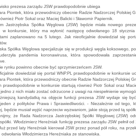
wisko prezesa zarządu JSW prawdopodobnie ubiega
ara Piontek, która przewodniczy obecnie Radzie Nadzorczej Polskiej
 również Piotr Sokal oraz Maciej Balicki i Sławomir Papiernik.
m Jastrzębska Spółka Węglowa (JSW) będzie miała nowego prezes
ń w konkursie, który ma wyłonić następcę odwołanego 18 stycznia
tami zaplanowano na 5 lutego. Jak nieoficjalnie dowiedział się por
tów.
ska Spółka Węglowa specjalizuje się w produkcji węgla koksowego, pot
derzyła pandemia koronawirusa, która spowodowała zaprzestani
ve.
ie rynku powinno obecnie być sprzymierzeńcem JSW.
ficjalnie dowiedział się portal WNP.PL prawdopodobnie w konkursie 
ara Piontek, która przewodniczy obecnie Radzie Nadzorczej Polskiej Gr
 prawdopodobnie w konkursie startują również Piotr Sokal oraz Maciej
e jedno z nich miało zostać odrzucone z uwagi na niespełnienie wymog
żniejszą kandydatką na objęcie funkcji prezesa JSW wydaje się by
eden z polityków Prawa i Sprawiedliwości. - Niezależnie od tego, k
, będzie musiał wyjść naprzeciw wyzwaniom, jakie stoją przed tą spółk
nijmy, że Rada Nadzorcza Jastrzębskiej Spółki Węglowej (JSW) odw
spółki. Włodzimierz Hereźniak funkcję prezesa zarządu JSW pełnił od 
uż przed laty Hereźniak kierował JSW przez ponad pół roku, na prze
 odwołania Włodzimierza Hereźniaka ze stanowiska.