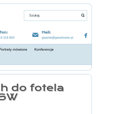
fon:
Mail:
19 318 800
gwarek@gwarkowie.pl
Portrety mówione
Konferencje
h do fotela
JSW