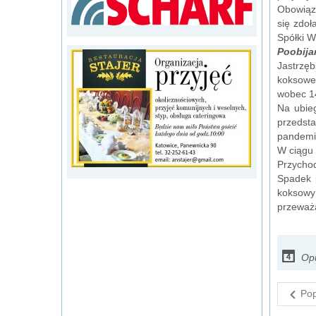
Obowiązk
się zdoł
Spółki W
Poobija
Jastrzęb
koksoweg
wobec 14
Na ubieg
przedsta
pandemii
W ciągu 
Przychod
Spadek 
koksowy 
przeważa
Opu
Pop