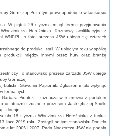
 Grupy Górniczej. Poza tym prawdopodobnie w konkursie
a. W piątek 29 stycznia minął termin przyjmowania
 Włodzimierza Hereźniaka. Rozmowy kwalifikacyjne z
tal WNP.PL, o fotel prezesa JSW ubiega się czterech
rzebnego do produkcji stali. W ubiegłym roku w spółkę
e produkcji między innymi przez huty oraz branżę
uczestniczy i o stanowisko prezesa zarządu JSW ubiega
upy Górniczej.
 Balicki i Sławomir Papiernik. Zgłoszeń miało wpłynąć
ów formalnych.
ć Barbara Piontek - zaznacza w rozmowie z portalem
to ostatecznie zostanie prezesem Jastrzębskiej Spółki
ą - dodaje.
ołała 18 stycznia Włodzimierza Hereźniaka z funkcji
13 lipca 2019 roku. Zastąpił na tym stanowisku Daniela
łomie lat 2006 i 2007. Rada Nadzorcza JSW nie podała