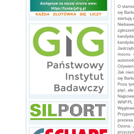
O stano
się Barb
startują
Niebawe
zgłosze
kandyda
kandyda
Jastrzęb
mocno u
automoti
Ożywien
Jak nieo
się Barb
Poza tym
pięć, al
Najpowa
WNP.PL j
Węglowej
Przypom
prezesa 
Ozona. J
przyczyn