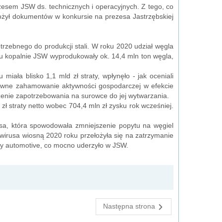
zesem JSW ds. technicznych i operacyjnych. Z tego, co
złożył dokumentów w konkursie na prezesa Jastrzębskiej
rzebnego do produkcji stali. W roku 2020 udział węgla
ku kopalnie JSW wyprodukowały ok. 14,4 mln ton węgla,
iała blisko 1,1 mld zł straty, wpłynęło - jak oceniali
ałtowne zahamowanie aktywności gospodarczej w efekcie
szenie zapotrzebowania na surowce do jej wytwarzania.
 straty netto wobec 704,4 mln zł zysku rok wcześniej.
a, która spowodowała zmniejszenie popytu na węgiel
irusa wiosną 2020 roku przełożyła się na zatrzymanie
ży automotive, co mocno uderzyło w JSW.
Następna strona