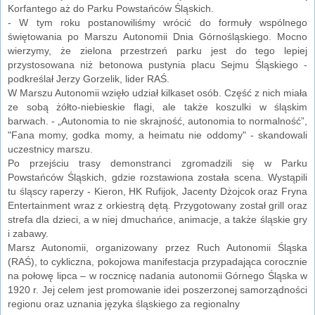
Korfantego aż do Parku Powstańców Śląskich.
- W tym roku postanowiliśmy wrócić do formuły wspólnego
świętowania po Marszu Autonomii Dnia Górnośląskiego. Mocno
wierzymy, że zielona przestrzeń parku jest do tego lepiej
przystosowana niż betonowa pustynia placu Sejmu Śląskiego -
podkreślał Jerzy Gorzelik, lider RAŚ.
W Marszu Autonomii wzięło udział kilkaset osób. Część z nich miała
ze sobą żółto-niebieskie flagi, ale także koszulki w śląskim
barwach. - „Autonomia to nie skrajność, autonomia to normalność”,
"Fana momy, godka momy, a heimatu nie oddomy" - skandowali
uczestnicy marszu.
Po przejściu trasy demonstranci zgromadzili się w Parku
Powstańców Śląskich, gdzie rozstawiona została scena. Wystąpili
tu śląscy raperzy - Kieron, HK Rufijok, Jacenty Dżojcok oraz Fryna
Entertainment wraz z orkiestrą dętą. Przygotowany został grill oraz
strefa dla dzieci, a w niej dmuchańce, animacje, a także śląskie gry
i zabawy.
Marsz Autonomii, organizowany przez Ruch Autonomii Śląska
(RAŚ), to cykliczna, pokojowa manifestacja przypadająca corocznie
na połowę lipca – w rocznicę nadania autonomii Górnego Śląska w
1920 r. Jej celem jest promowanie idei poszerzonej samorządności
regionu oraz uznania języka śląskiego za regionalny