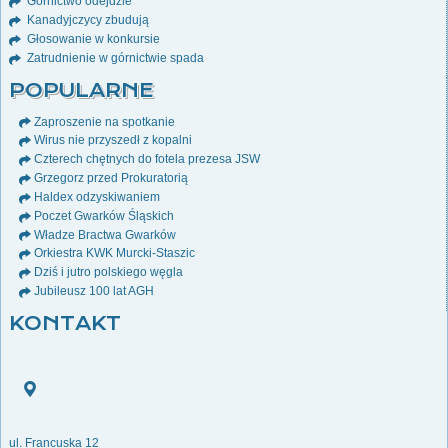
Górnictwo odejdzie
Kanadyjczycy zbudują
Głosowanie w konkursie
Zatrudnienie w górnictwie spada
POPULARNE
Zaproszenie na spotkanie
Wirus nie przyszedł z kopalni
Czterech chętnych do fotela prezesa JSW
Grzegorz przed Prokuratorią
Haldex odzyskiwaniem
Poczet Gwarków Śląskich
Władze Bractwa Gwarków
Orkiestra KWK Murcki-Staszic
Dziś i jutro polskiego węgla
Jubileusz 100 lat AGH
KONTAKT
ul. Francuska 12