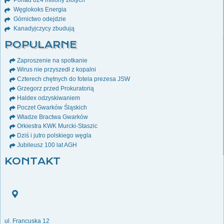
Ponad 824 miliony złotych
Węglokoks Energia
Górnictwo odejdzie
Kanadyjczycy zbudują
POPULARNE
Zaproszenie na spotkanie
Wirus nie przyszedł z kopalni
Czterech chętnych do fotela prezesa JSW
Grzegorz przed Prokuratorią
Haldex odzyskiwaniem
Poczet Gwarków Śląskich
Władze Bractwa Gwarków
Orkiestra KWK Murcki-Staszic
Dziś i jutro polskiego węgla
Jubileusz 100 lat AGH
KONTAKT
ul. Francuska 12