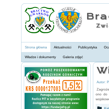
Br
Zwi
Strona główna
Aktualności
Publicystyka
Oca
Władze i dokumenty
Galeria zdjęć
Wi
Autor: 
Zagrożen
ono do 
wojskowe
Ka