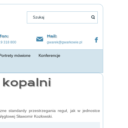
fon:
Mail:
19 318 800
gwarek@gwarkowie.pl
Portrety mówione
Konferencje
 kopalni
zne standardy przestrzegania reguł, jak w jednostce
Węglowej Sławomir Kozłowski.