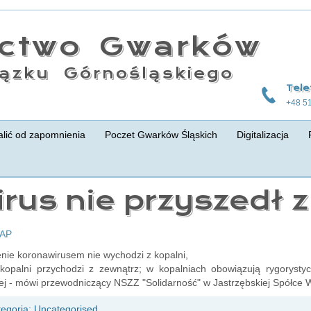
actwo Gwarków
ązku Górnośląskiego
Tele
+48 5
lić od zapomnienia
Poczet Gwarków Śląskich
Digitalizacja
rus nie przyszedł z
PAP
ie koronawirusem nie wychodzi z kopalni,
kopalni przychodzi z zewnątrz; w kopalniach obowiązują rygorystyc
j - mówi przewodniczący NSZZ "Solidarność" w Jastrzębskiej Spółce 
tegoria:
Uncategorised