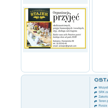
OST
Wszystk
SRK za
Zakońc
Teren p
Rusza 