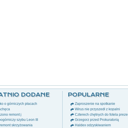
ATNIO DODANE
POPULARNE
o o górniczych płacach
Zaproszenie na spotkanie
chęca
Wirus nie przyszedł z kopalni
zono remont j
Czterech chętnych do fotela prez
ogórniczy szybu Leon III
Grzegorz przed Prokuratorią
remont skrzyżowania
Haldex odzyskiwaniem