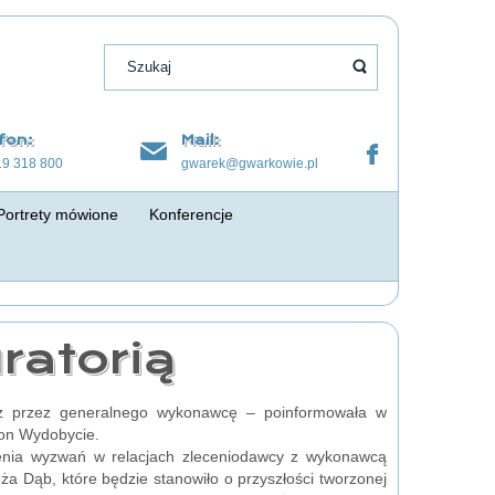
fon:
Mail:
19 318 800
gwarek@gwarkowie.pl
Portrety mówione
Konferencje
ratorią
z przez generalnego wykonawcę – poinformowała w
ron Wydobycie.
dzenia wyzwań w relacjach zleceniodawcy z wykonawcą
ża Dąb, które będzie stanowiło o przyszłości tworzonej