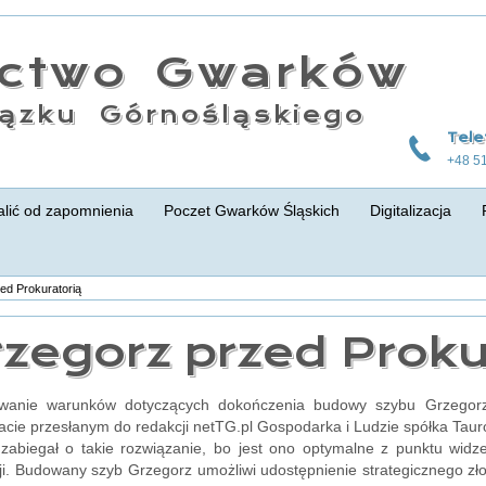
actwo Gwarków
ązku Górnośląskiego
Tele
+48 5
lić od zapomnienia
Poczet Gwarków Śląskich
Digitalizacja
ed Prokuratorią
zegorz przed Proku
wanie warunków dotyczących dokończenia budowy szybu Grzegor
cie przesłanym do redakcji netTG.pl Gospodarka i Ludzie spółka Tau
 zabiegał o takie rozwiązanie, bo jest ono optymalne z punktu wi
ji. Budowany szyb Grzegorz umożliwi udostępnienie strategicznego zło