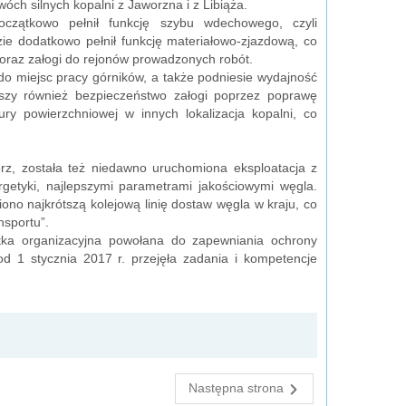
óch silnych kopalni z Jaworzna i z Libiąża.
zątkowo pełnił funkcję szybu wdechowego, czyli
e dodatkowo pełnił funkcję materiałowo-zjazdową, co
 oraz załogi do rejonów prowadzonych robót.
 do miejsc pracy górników, a także podniesie wydajność
kszy również bezpieczeństwo załogi poprzez poprawę
ury powierzchniowej w innych lokalizacja kopalni, co
rz, została też niedawno uruchomiona eksploatacja z
getyki, najlepszymi parametrami jakościowymi węgla.
o najkrótszą kolejową linię dostaw węgla w kraju, co
nsportu”.
ostka organizacyjna powołana do zapewniania ochrony
od 1 stycznia 2017 r. przejęła zadania i kompetencje
Następna strona