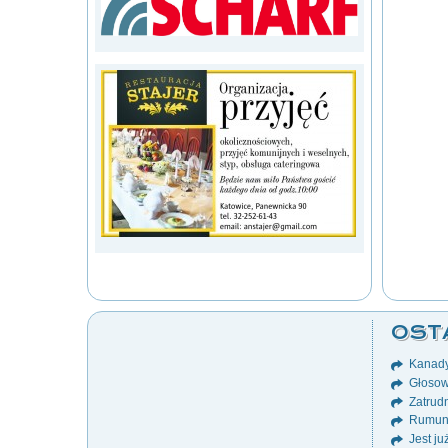
OST
Kanady
Głosow
Zatrudn
Rumuni
Jest ju