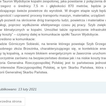
w Tauron Wydobycie kopalni zespolonej, jaka powstanie z połączenia dw
zegorz o średnicy 7,5 m i głębokości 870 metrów, będzie poc
dzającego świeże powietrze do wyrobisk. W drugim etapie szyb będzi
uprościć i usprawnić procesy transportu maszyn, materiałów, urządzeń
b pozwoli na skrócenie dróg transportu ludzi, powietrza i materiałów
ałogi, poprzez wydłużenie efektywnego czasu jej pracy. Szyb zwię
 klimatycznych w kopalni. Umożliwi także ograniczenie infrastrukt
y koszty” – czytamy dalej w komunikacie spółki Tauron Wydobycie.
reślono w komunikacie:
adzie Górniczym Sobieski, na terenie którego powstaje Szyb Grzego
sobnego złoża Brzezinka, charakteryzującego się, w kontekście ener
 tą kopalnią, a nowym blokiem energetycznym w Jaworznie uruchomion
orzystnie zarówno na bezpieczeństwo dostaw jak i na niskie koszty tra
toria Generalna Rzeczypospolitej Polskiej jest to państwowa jedn
interesów Rzeczypospolitej Polskiej, w tym Skarbu Państwa, która 
orii Generalnej Skarbu Państwa.
blikowano: 13 luty 2021
rzedna strona