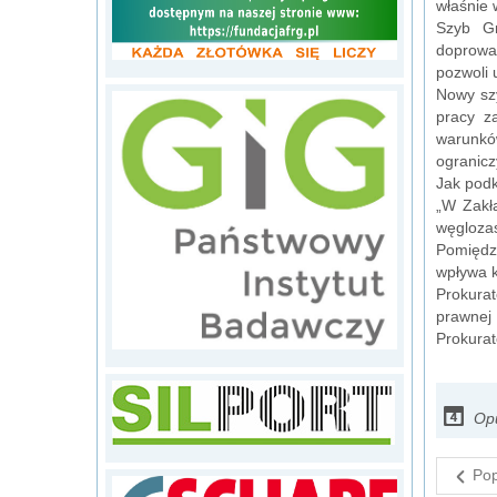
właśnie 
Szyb Gr
doprowa
pozwoli 
Nowy szy
pracy z
warunków
ogranicz
Jak podk
„W Zakł
węgloza
Pomiędzy
wpływa k
Prokura
prawnej 
Prokurat
Opu
Pop