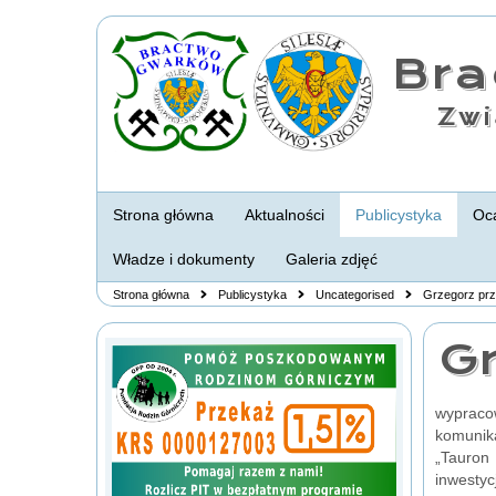
Br
Zwi
Strona główna
Aktualności
Publicystyka
Oca
Władze i dokumenty
Galeria zdjęć
Strona główna
Publicystyka
Uncategorised
Grzegorz prz
Gr
wypraco
komunika
„Tauron
inwestyc