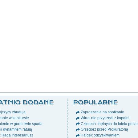
ATNIO DODANE
POPULARNE
jczycy zbudują
Zaproszenie na spotkanie
anie w konkursie
Wirus nie przyszedł z kopalni
ienie w górnictwie spada
Czterech chętnych do fotela prez
i dynamitem ratują
Grzegorz przed Prokuratorią
ż Rada Interesariusz
Haldex odzyskiwaniem